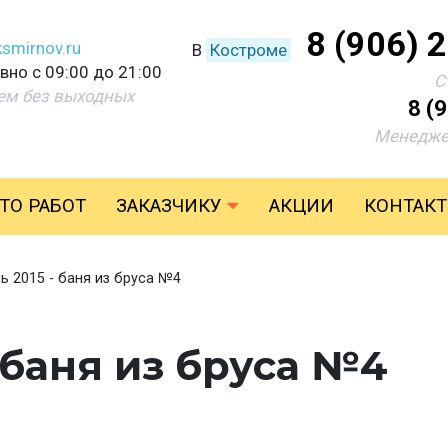
8 (906) 
smirnov.ru
В
Костроме
но с 09:00 до 21:00
С
ем без выходных
8 (
Менедже
ТО РАБОТ
ЗАКАЗЧИКУ
АКЦИИ
КОНТАК
ь 2015 - баня из бруса №4
 баня из бруса №4