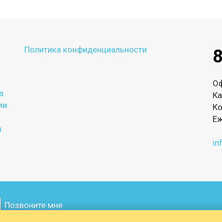
Политика конфиденциальности
8
О
а
Ка
ии
Ко
Еж
ы
in
Позвоните мне