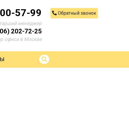
200-57-99
Обратный звонок
тарший менеджер
906) 202-72-25
р офиса в Москве
ТЫ