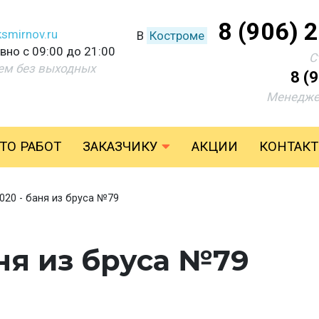
8 (906) 
smirnov.ru
В
Костроме
но с 09:00 до 21:00
С
ем без выходных
8 (
Менедже
ТО РАБОТ
ЗАКАЗЧИКУ
АКЦИИ
КОНТАК
020 - баня из бруса №79
ня из бруса №79