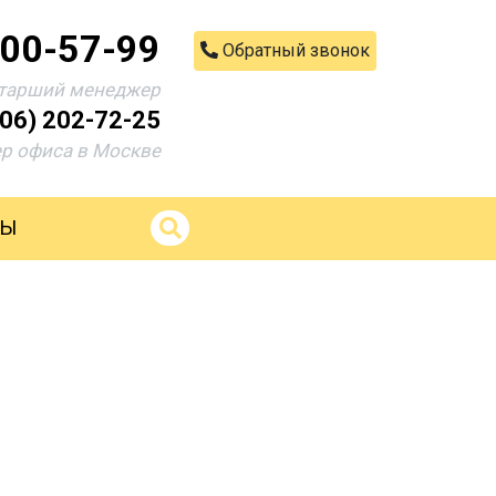
200-57-99
Обратный звонок
тарший менеджер
906) 202-72-25
р офиса в Москве
ТЫ