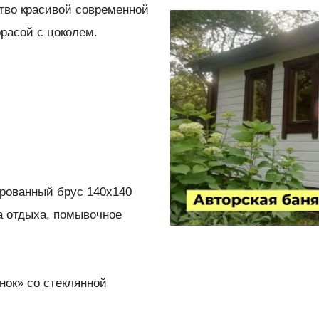
тво красивой современной
расой с цоколем.
илированный брус 140х140
ата отдыха, помывочное
очонок» со стеклянной