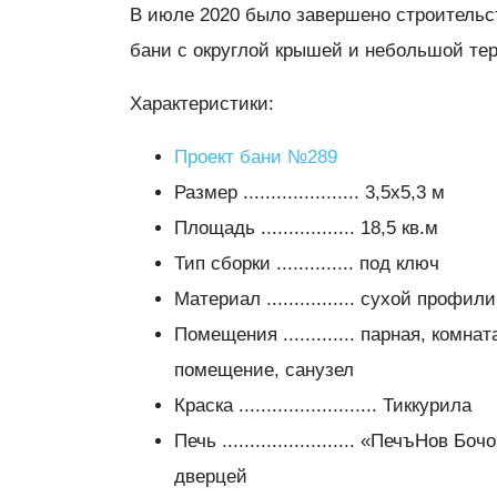
В июле 2020 было завершено строительс
бани с округлой крышей и небольшой тер
Характеристики:
Проект бани №289
Размер ..................... 3,5х5,3 м
Площадь ................. 18,5 кв.м
Тип сборки .............. под ключ
Материал ................ сухой проф
Помещения ............. парная, комн
помещение, санузел
Краска ......................... Тиккурила
Печь ........................ «ПечъНов Б
дверцей