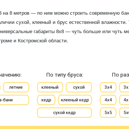
ь 8 на 8 метров — по ним можно строить современную 
личии сухой, клееный и брус естественной влажности.
универсальные габариты 8х8 — чуть больше или чуть м
троме и Костромской области.
начению:
По типу бруса:
По раз
летние
клееный
сухой
3х4
3х
а-бани
кедр
клееный кедр
4х4
4х
сухой кедр
5х5
5х
профилированный
6х6
6х