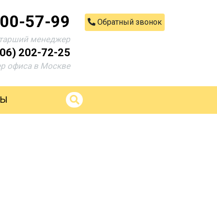
200-57-99
Обратный звонок
тарший менеджер
906) 202-72-25
р офиса в Москве
ТЫ