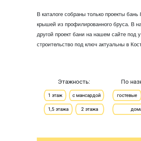
В каталоге собраны только проекты бан
крышей из профилированного бруса. В на
другой проект бани на нашем сайте под 
строительство под ключ актуальны в Кос
Этажность:
По наз
1 этаж
с мансардой
гостевые
1,5 этажа
2 этажа
дом