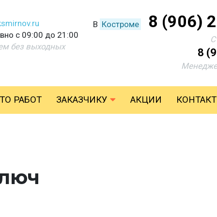
8 (906) 
smirnov.ru
В
Костроме
но с 09:00 до 21:00
С
ем без выходных
8 (
Менедже
ТО РАБОТ
ЗАКАЗЧИКУ
АКЦИИ
КОНТАК
ключ