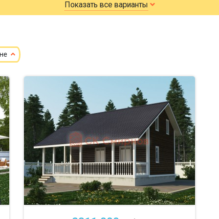
Показать все варианты
100х150
150х150
7х8
7х
150х200
8х9
ене
небол
маленькие
до 100 м
до 2