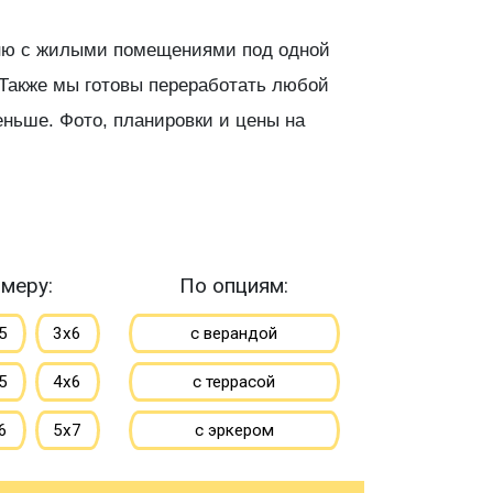
баню с жилыми помещениями под одной
 Также мы готовы переработать любой
еньше. Фото, планировки и цены на
меру:
По опциям:
5
3х6
с верандой
5
4х6
с террасой
6
5х7
с эркером
7
6х8
с котельной