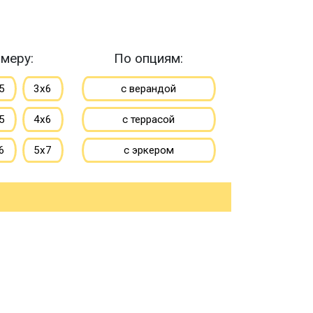
меру:
По опциям:
5
3х6
с верандой
5
4х6
с террасой
6
5х7
с эркером
7
6х8
с котельной
10
8х8
с панорамными окнами
большие
со вторым светом
ьшие
с санузлом
с ванной
до 50 м
с туалетом