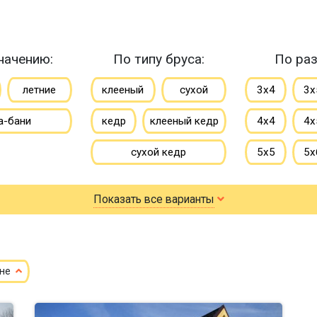
начению:
По типу бруса:
По раз
летние
клееный
сухой
3х4
3х
а-бани
кедр
клееный кедр
4х4
4х
сухой кедр
5х5
5х
профилированный
6х6
6х
Показать все варианты
100х150
150х150
7х8
7х
150х200
8х9
ене
небол
маленькие