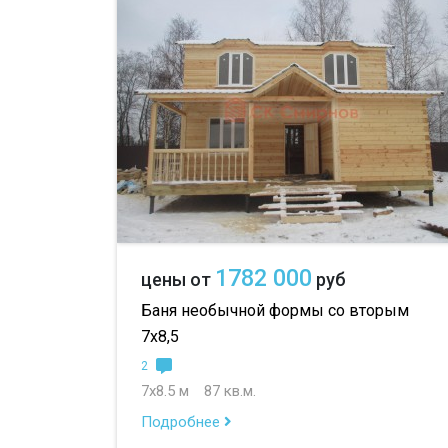
1782 000
цены от
руб
Баня необычной формы со вторым
7х8,5
2
7х8.5 м
87 кв.м.
Подробнее