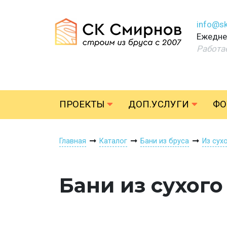
info@sk
Ежеднев
Работа
ПРОЕКТЫ
ДОП.УСЛУГИ
ФО
Главная
Каталог
Бани из бруса
Из сух
Бани из сухого