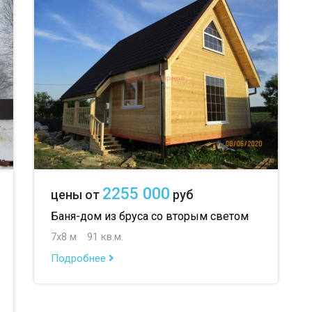
до 100 м
до 2
2255 000
цены от
руб
Баня-дом из бруса со вторым светом
7х8 м
91 кв.м.
Подробнее