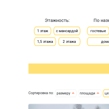
Этажность:
По наз
1 этаж
с мансардой
гостевые
1,5 этажа
2 этажа
дом
Сортировка по:
размеру
площади
ц