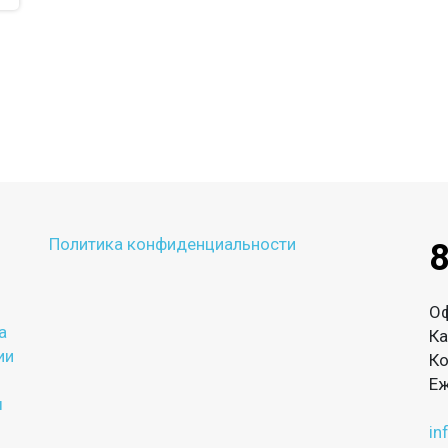
Политика конфиденциальности
8
О
а
Ка
ии
Ко
Еж
ы
in