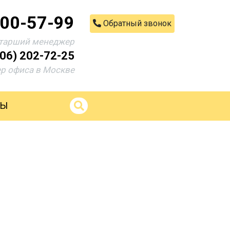
200-57-99
Обратный звонок
тарший менеджер
906) 202-72-25
р офиса в Москве
ТЫ