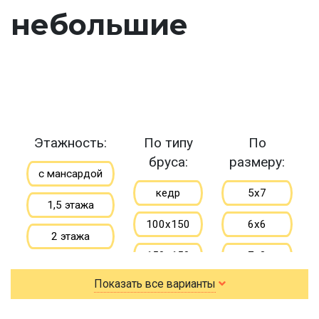
небольшие
Этажность:
По типу
По
бруса:
размеру:
с мансардой
кедр
5х7
1,5 этажа
100х150
6х6
2 этажа
150х150
7х8
Показать все варианты
150х200
9х9
небольшие