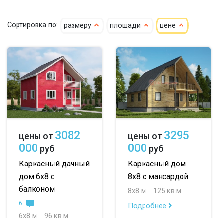
гостевые
летние
7х9
7х10
Сортировка по:
размеру
площади
цене
8х8
8х9
9х9
10х12
большие
небольшие
3082
3295
цены от
цены от
000
000
руб
руб
маленькие
Каркасный дачный
Каркасный дом
до 50 м
дом 6х8 с
8х8 с мансардой
балконом
8х8 м
125 кв.м.
до 100 м
6
Подробнее
до 150 м
6х8 м
96 кв.м.