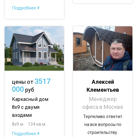
Подробнее
до 200 м
По опциям:
с балконом
с верандой
с террасой
с эркером
с котельной
с панорамными окнами
с санузлом
с ванной
с туалетом
с беседкой
3517
Алексей
цены от
000
Клементьев
руб
с летней кухней
с двумя входами
Менеджер
Каркасный дом
офиса в Москве
8х9 с двумя
входами
Терпеливо ответит
8х9 м
134 кв.м.
на все вопросы по
строительству.
Подробнее