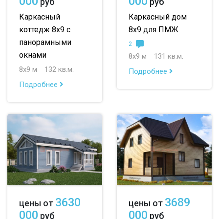
000
000
руб
руб
Каркасный
Каркасный дом
коттедж 8х9 с
8х9 для ПМЖ
панорамными
2
окнами
8х9 м
131 кв.м.
8х9 м
132 кв.м.
Подробнее
Подробнее
3630
3689
цены от
цены от
000
000
руб
руб