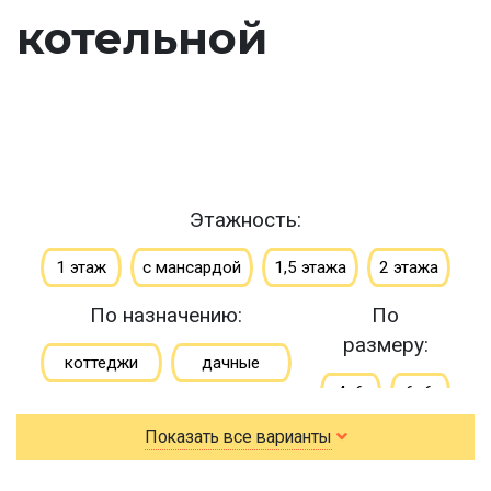
котельной
Этажность:
1 этаж
с мансардой
1,5 этажа
2 этажа
По назначению:
По
размеру:
коттеджи
дачные
4х6
6х6
зимние
Показать все варианты
6х7
6х8
для постоянного проживания
6х9
7х8