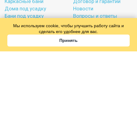
Каркасные бани
Договор и гарантии
Дома под усадку
Новости
Бани под усадку
Вопросы и ответы
Отзывы
Мы используем cookie, чтобы улучшить работу сайта и
сделать его удобнее для вас.
Политика конфиденциальности
Принять
8 (906) 200-57-99
Офис в
Костроме
:
Калиновская ул., 58, КостромаСтройКерамика,
Кострома
Ежедневно с 09:00 до 21:00
info@sksmirnov.ru