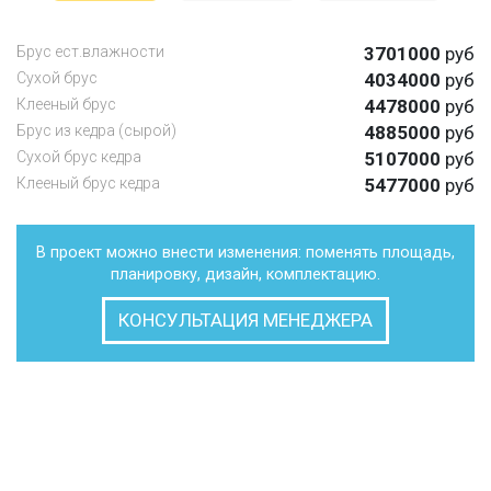
Брус ест.влажности
3701000
руб
Сухой брус
4034000
руб
Клееный брус
4478000
руб
Брус из кедра (сырой)
4885000
руб
Сухой брус кедра
5107000
руб
Клееный брус кедра
5477000
руб
В проект можно внести изменения: поменять площадь,
планировку, дизайн, комплектацию.
КОНСУЛЬТАЦИЯ МЕНЕДЖЕРА