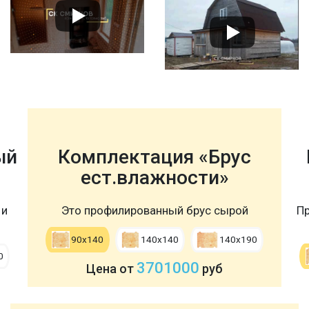
ый
Комплектация «Брус
ест.влажности»
 и
Это профилированный брус сырой
Пр
90х140
140х140
140х190
0
3701000
Цена от
руб