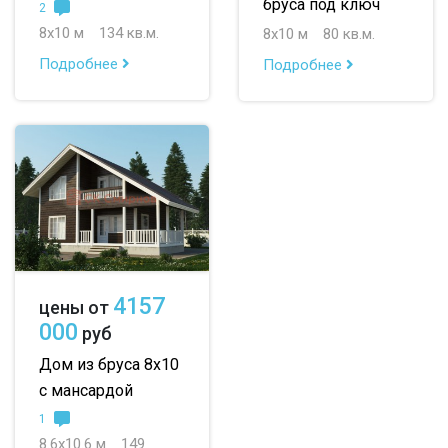
бруса под ключ
2
до 100 м
8х10 м
134 кв.м.
8х10 м
80 кв.м.
Подробнее
Подробнее
до 150 м
до 200 м
По опциям:
с балконом
с верандой
с террасой
с эркером
с котельной
с панорамными окнами
со вторым светом
4157
цены от
000
руб
с санузлом
с ванной
с туалетом
Дом из бруса 8х10
с беседкой
с двумя входами
с мансардой
1
8.6х10.6 м
149