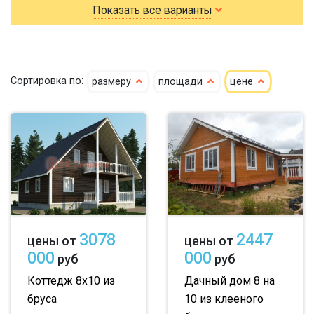
Показать все варианты
летние
По типу бруса:
По размеру:
Сортировка по:
размеру
площади
цене
клееный
сухой
4х6
5х6
5х7
кедр
6х6
6х7
6х8
клееный кедр
6х9
6х10
7х7
сухой кедр
7х8
7х9
7х10
профилированный
8х8
8х9
8х10
3078
2447
цены от
цены от
100х150
9х9
9х10
000
000
руб
руб
150х150
10х10
10х11
Коттедж 8х10 из
Дачный дом 8 на
бруса
10 из клееного
150х200
10х12
до 50 м