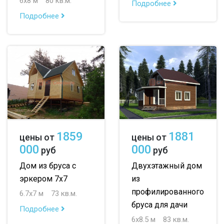
6х8 м
80 кв.м.
Подробнее
Подробнее
1859
1881
цены от
цены от
000
000
руб
руб
Дом из бруса с
Двухэтажный дом
эркером 7х7
из
профилированного
6.7х7 м
73 кв.м.
бруса для дачи
Подробнее
6х8.5 м
83 кв.м.