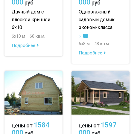
000
000
руб
руб
Дачный дом с
Одноэтажный
плоской крышей
садовый домик
6х10
эконом-класса
6х10 м
60 кв.м.
5
6х8 м
48 кв.м.
Подробнее
Подробнее
1584
1597
цены от
цены от
000
000
руб
руб