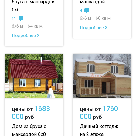
бруса с мансардой
мансардой
6х6
4
6х6 м
60 кв.м.
11
6х6 м
64 кв.м.
Подробнее
Подробнее
1683
1760
цены от
цены от
000
000
руб
руб
Дом из бруса с
Дачный коттедж
мансардой 6х8
на 2 этажа