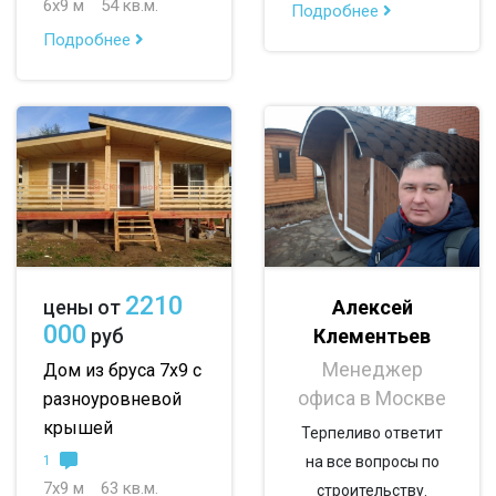
6х9 м
54 кв.м.
Подробнее
до 200 м
Подробнее
По опциям:
с балконом
с верандой
с террасой
с эркером
с котельной
с панорамными окнами
со вторым светом
с санузлом
с ванной
с туалетом
2210
Алексей
цены от
с беседкой
с двумя входами
000
Клементьев
руб
Менеджер
Дом из бруса 7х9 с
офиса в Москве
разноуровневой
крышей
Терпеливо ответит
1
на все вопросы по
7х9 м
63 кв.м.
строительству.