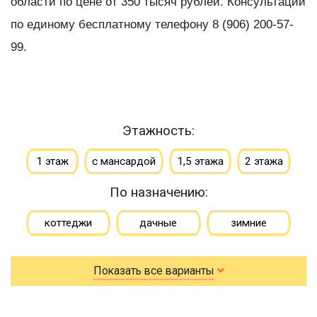
области по цене от 350 тысяч рублей. Консультации
по единому бесплатному телефону 8 (906) 200-57-
99.
Этажность:
1 этаж
с мансардой
1,5 этажа
2 этажа
По назначению:
коттеджи
дачные
зимние
для постоянного проживания
гостевые
Показать все варианты
летние
По типу бруса:
По размеру: