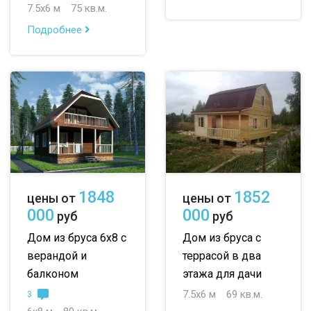
7.5х6 м
75 кв.м.
Подробнее
1848
1852
цены от
цены от
000
000
руб
руб
Дом из бруса 6х8 с
Дом из бруса с
верандой и
террасой в два
балконом
этажа для дачи
7.5х6 м
69 кв.м.
3