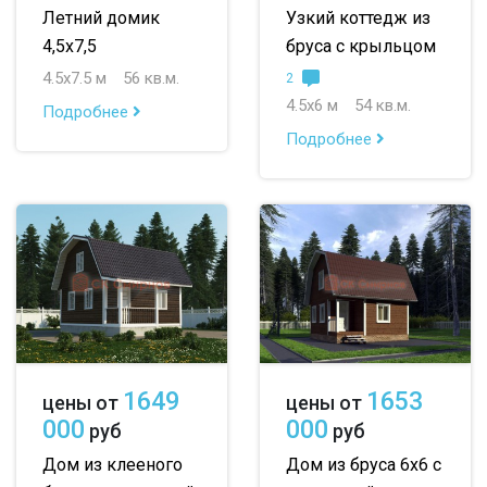
Летний домик
Узкий коттедж из
4,5х7,5
бруса с крыльцом
4.5х7.5 м
56 кв.м.
2
4.5х6 м
54 кв.м.
Подробнее
Подробнее
1649
1653
цены от
цены от
000
000
руб
руб
Дом из клееного
Дом из бруса 6х6 с