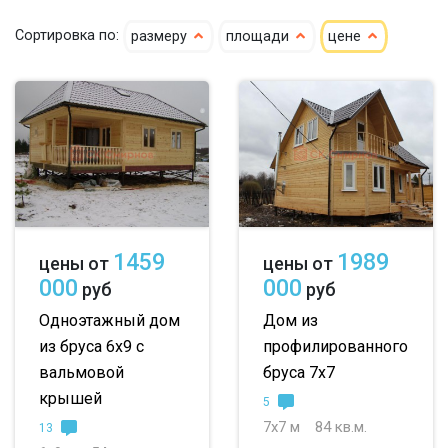
Сортировка по:
размеру
площади
цене
клееный
сухой
4х6
5х6
5х7
кедр
6х6
6х7
6х8
клееный кедр
6х9
6х10
7х7
сухой кедр
7х8
7х9
7х10
профилированный
8х8
8х9
8х10
1459
1989
цены от
цены от
100х150
9х9
9х10
000
000
руб
руб
150х150
10х10
10х11
Одноэтажный дом
Дом из
из бруса 6х9 с
профилированного
150х200
10х12
до 50 м
вальмовой
бруса 7х7
до 100 м
крышей
5
7х7 м
84 кв.м.
13
до 150 м