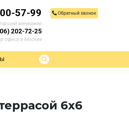
200-57-99
Обратный звонок
тарший менеджер
906) 202-72-25
р офиса в Москве
ТЫ
террасой 6х6