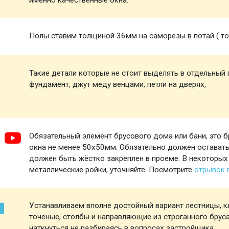
именно качественные окна.
Полы ставим толщиной 36мм на саморезы в потай ( то 
Такие детали которые не стоит выделять в отдельный п
фундамент, джут меду венцами, петли на дверях,
Обязательный элемент брусового дома или бани, это б
окна не менее 50х50мм. Обязательно должен оставатьс
должен быть жёстко закреплен в проеме. В некоторых
металлические ройки, уточняйте. Посмотрите
отрывок
Устанавливаем вполне достойный вариант лестницы, кл
точеные, столбы и направляющие из строганного брус
наткнуться не разбираясь в вопросах застройщика.