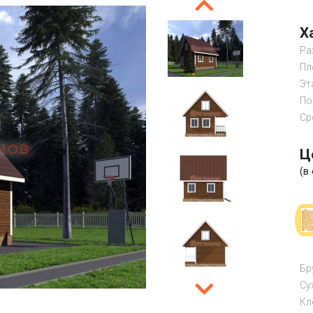
Х
Ра
Пл
Эт
По
Ср
Ц
(в
Бр
Су
Кл