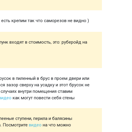
есть крепим так что саморезов не видно )
Полы
унк входят в стоимость, это: руберойд на
Мелочи
создан
пункта
русок в пиленный в брус в проем двери или
Ройки 
я зазор сверху на усадку и этот брусок не
 случаях внутри помещения ставим
 видео
как могут повести себя стены
ееные ступени, перила и балясины
Лестни
а. Посмотрите
видео
на что можно
если ес