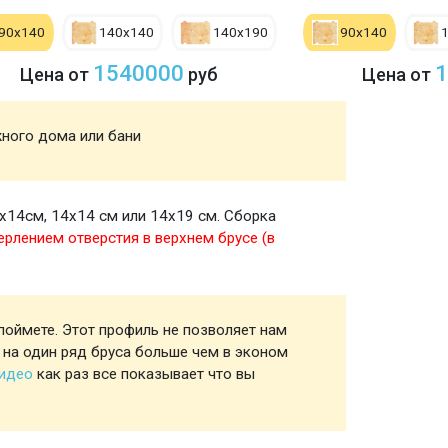
90х140
140х140
140х190
90х140
1540000
1
Цена от
руб
Цена от
жного дома или бани
Акция
х14см, 14х14 см или 14х19 см. Сборка
Стены
ерлением отверстия в верхнем брусе (в
поймете. Этот профиль не позволяет нам
Профил
 на один ряд бруса больше чем в эконом
видео
как раз все показывает что вы