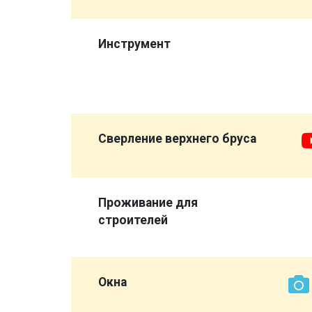
,
а
Инструмент
опора",
ловажный
Сверление верхнего бруса
Проживание для
строителей
иковых
 а
Окна