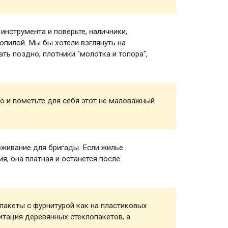
нструмента и поверьте, наличники,
Инстру
зопилой. Мы бы хотели взглянуть на
ть поздно, плотники "молотка и топора",
о и пометьте для себя этот не маловажный
Сверле
живание для бригады. Если жилье
Прожив
я, она платная и останется после
строит
акеты с фурнитурой как на пластиковых
Окна
митация деревянных стеклопакетов, а