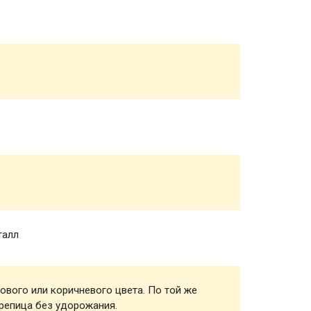
Обвязк
Половы
Чернов
Стропи
талл
Обреш
ового или коричневого цвета. По той же
Кровел
репица без удорожания.