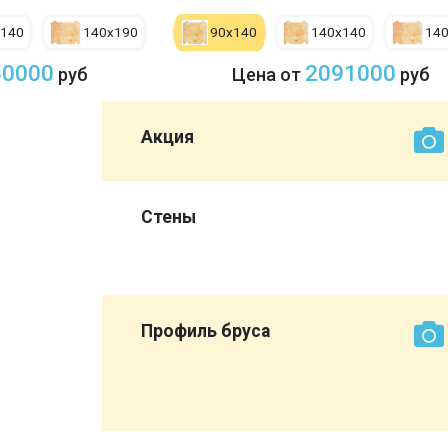
х140
140х190
90х140
140х140
14
50000
2091000
руб
Цена от
руб
Акция
0 мм со
Стены
ет нам
эконом
Профиль бруса
вы