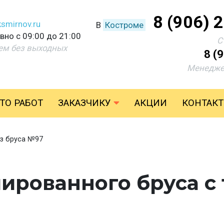
8 (906) 
smirnov.ru
В
Костроме
но с 09:00 до 21:00
С
ем без выходных
8 (
Менедже
ТО РАБОТ
ЗАКАЗЧИКУ
АКЦИИ
КОНТАК
з бруса №97
ированного бруса с 