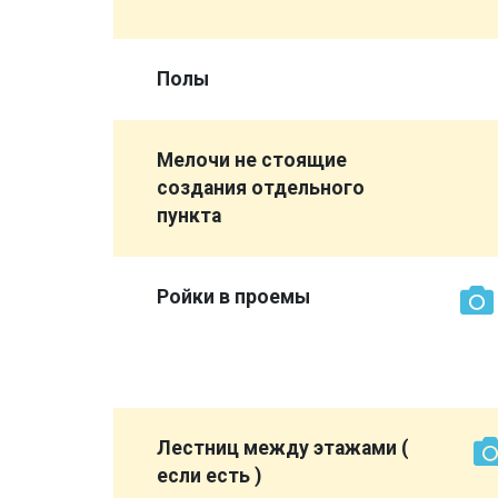
 видно )
Полы
ройд на
Мелочи не стоящие
создания отдельного
пункта
вери или
русок не
Ройки в проемы
м
ны
ы
Лестниц между этажами (
если есть )