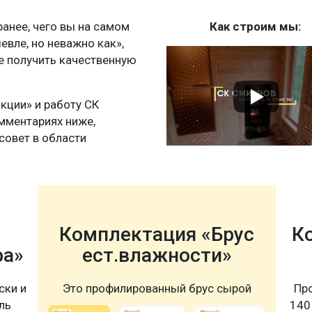
нее, чего вы на самом
Как строим мы:
шевле, но неважно как»,
те получить качественную
акции» и работу СК
мментариях ниже,
совет в области
Комплектация «Брус
К
ра»
ест.влажности»
ски и
Это профилированный брус сырой
Пр
ль
140