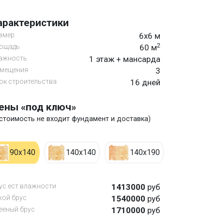
арактеристики
змер
6х6 м
2
ощадь
60 м
ажность
1 этаж + мансарда
мещения
3
ок строительства
16 дней
ены «под ключ»
 стоимость не входит фундамент и доставка)
90х140
140х140
140х190
ус ест.влажности
1413000
руб
хой брус
1540000
руб
ееный брус
1710000
руб