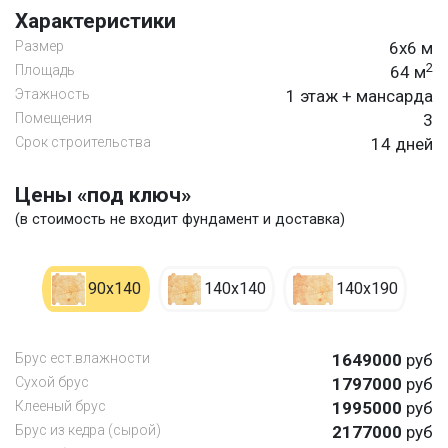
Характеристики
Размер
6х6 м
2
Площадь
64 м
Этажность
1 этаж + мансарда
Помещения
3
Срок строительства
14 дней
Цены «под ключ»
(в стоимость не входит фундамент и доставка)
90х140
140х140
140х190
Брус ест.влажности
1649000
руб
Сухой брус
1797000
руб
Клееный брус
1995000
руб
Брус из кедра (сырой)
2177000
руб