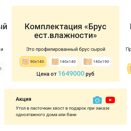
ый
Комплектация «Брус
ест.влажности»
 и
Это профилированный брус сырой
Пр
90х140
140х140
140х190
0
1649000
Цена от
руб
Акция
Утол в ласточкин хвост в подарок при заказе
одноэтажного дома или бани