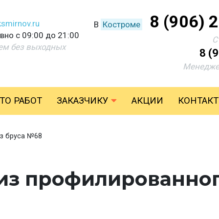
8 (906) 
smirnov.ru
В
Костроме
но с 09:00 до 21:00
С
ем без выходных
8 (
Менедже
ТО РАБОТ
ЗАКАЗЧИКУ
АКЦИИ
КОНТАК
з бруса №68
з профилированног