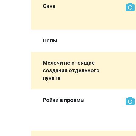
 а
Окна
 видно )
Полы
ройд на
Мелочи не стоящие
создания отдельного
пункта
вери или
русок не
Ройки в проемы
м
ны
ы