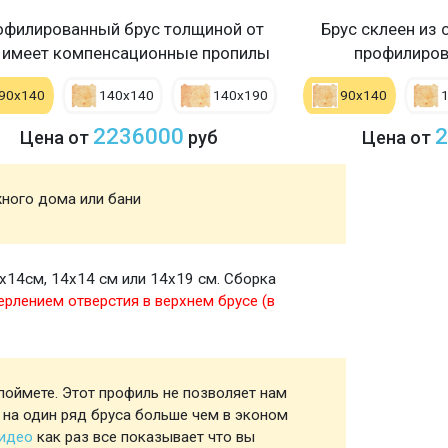
офилированный брус толщиной от
Брус склеен из 
 имеет компенсационные пропилы
профилиров
90х140
140х140
140х190
90х140
2236000
2
Цена от
руб
Цена от
жного дома или бани
Акция
х14см, 14х14 см или 14х19 см. Сборка
Стены
ерлением отверстия в верхнем брусе (в
поймете. Этот профиль не позволяет нам
Профил
 на один ряд бруса больше чем в эконом
видео
как раз все показывает что вы