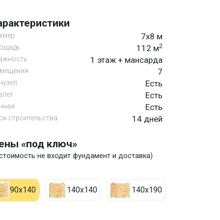
арактеристики
змер
7х8 м
2
ощадь
112 м
ажность
1 этаж + мансарда
мещения
7
нузел
Есть
алет
Есть
нная
Есть
ок строительства
14 дней
ены «под ключ»
 стоимость не входит фундамент и доставка)
90х140
140х140
140х190