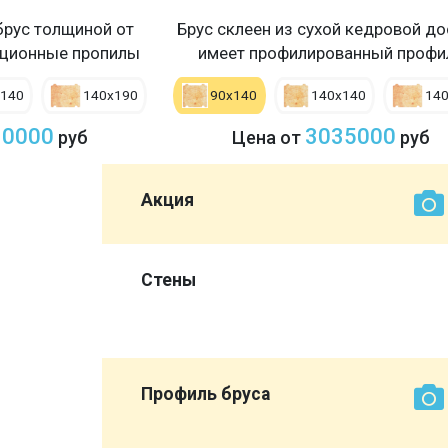
рус толщиной от
Брус склеен из сухой кедровой до
ационные пропилы
имеет профилированный профи
х140
140х190
90х140
140х140
14
30000
3035000
руб
Цена от
руб
Акция
0 мм со
Стены
ет нам
эконом
Профиль бруса
вы