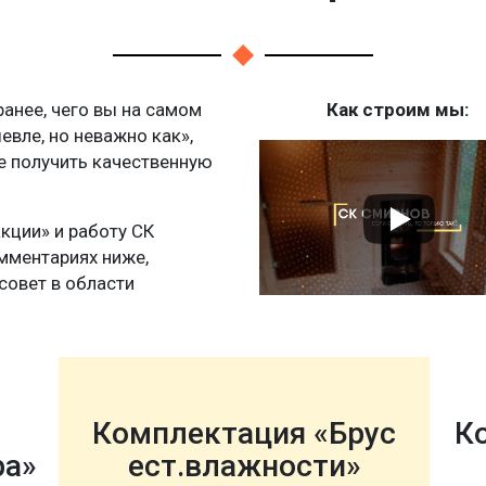
нее, чего вы на самом
Как строим мы:
шевле, но неважно как»,
те получить качественную
акции» и работу СК
мментариях ниже,
совет в области
Комплектация «Брус
К
ра»
ест.влажности»