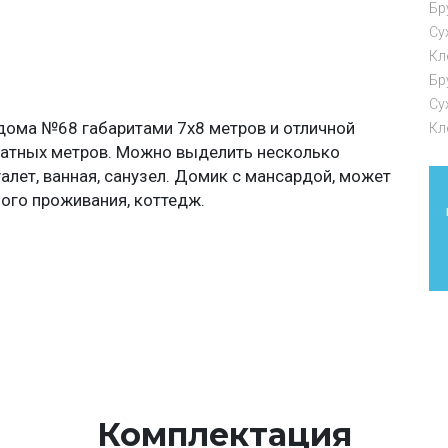
Бр
Су
Кл
Бр
Су
дома №68 габаритами 7х8 метров и отличной
Кл
атных метров. Можно выделить несколько
уалет, ванная, санузел. Домик с мансардой, может
ного проживания, коттедж.
Комплектация