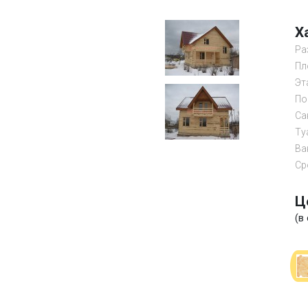
Х
Ра
Пл
Эт
По
Са
Ту
Ва
Ср
Ц
(в