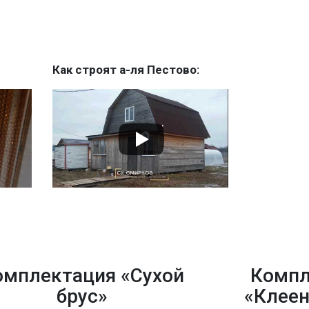
Как строят а-ля Пестово:
омплектация «Сухой
Компл
брус»
«Клеен