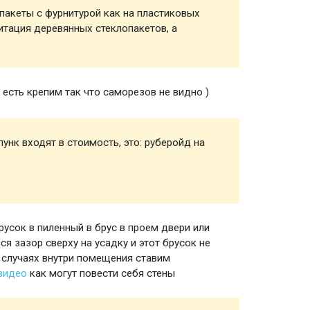
акеты с фурнитурой как на пластиковых
Окна
митация деревянных стеклопакетов, а
есть крепим так что саморезов не видно )
Полы
унк входят в стоимость, это: руберойд на
Мелочи
создан
пункта
русок в пиленный в брус в проем двери или
Ройки 
я зазор сверху на усадку и этот брусок не
 случаях внутри помещения ставим
 видео
как могут повести себя стены