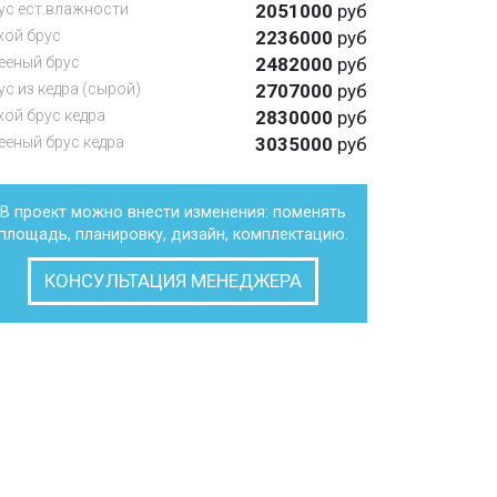
ус ест.влажности
2051000
руб
хой брус
2236000
руб
ееный брус
2482000
руб
ус из кедра (сырой)
2707000
руб
хой брус кедра
2830000
руб
ееный брус кедра
3035000
руб
В проект можно внести изменения: поменять
площадь, планировку, дизайн, комплектацию.
КОНСУЛЬТАЦИЯ МЕНЕДЖЕРА