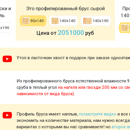
ски и
Это профилированный брус сырой
Пр
ль
140
90х140
140х140
140х190
0х190
2051000
Цена от
руб
Утол в ласточкин хвост в подарок при заказе одноэта
Из профилированного бруса естественной влажности 9
сруба в теплый угол
на нагеля или гвозди 200 мм со св
зависимости от вида бруса)
.
Профиль бруса имеет наплыв,
посмотрите видео
и все 
экономить на количестве материала, нам нужно всегда
вариантах с которыми вы нас сравниваете! но
второе 