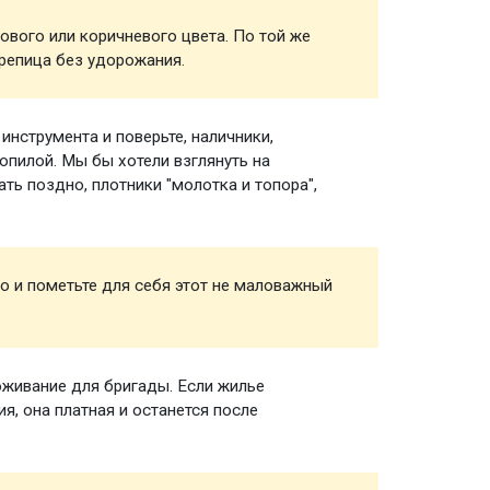
ового или коричневого цвета. По той же
Кровел
репица без удорожания.
нструмента и поверьте, наличники,
Инстру
зопилой. Мы бы хотели взглянуть на
ть поздно, плотники "молотка и топора",
о и пометьте для себя этот не маловажный
Сверле
живание для бригады. Если жилье
Прожив
я, она платная и останется после
строит