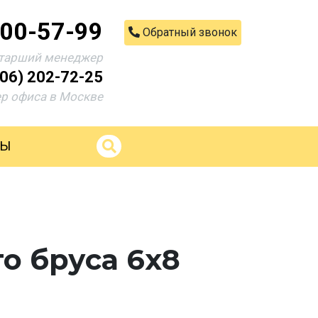
200-57-99
Обратный звонок
тарший менеджер
906) 202-72-25
р офиса в Москве
ТЫ
о бруса 6х8