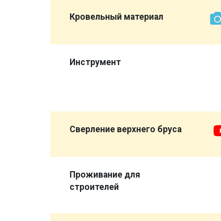
той же
Кровельный материал
,
а
Инструмент
опора",
ловажный
Сверление верхнего бруса
Проживание для
строителей
иковых