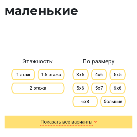
маленькие
Этажность:
По размеру:
1 этаж
1,5 этажа
3х5
4х6
5х5
2 этажа
5х6
5х7
6х6
6х8
большие
небольшие
Показать все варианты
маленькие