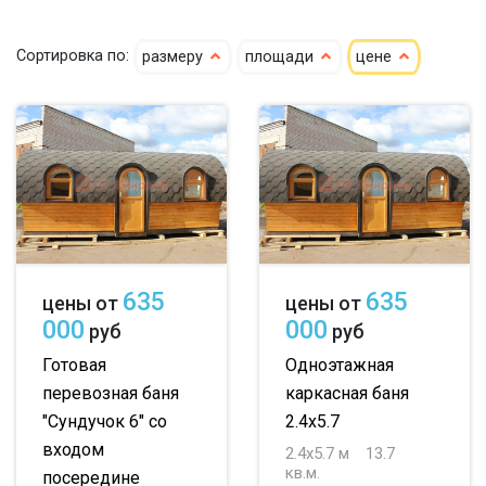
до 50 м
до 100 м
Сортировка по:
размеру
площади
цене
до 150 м
до 200 м
По опциям:
с верандой
с террасой
с котельной
с панорамными окнами
с санузлом
635
635
цены от
цены от
с туалетом
с гостевой комнатой
000
000
руб
руб
с беседкой
с двумя входами
Готовая
Одноэтажная
перевозная баня
каркасная баня
"Сундучок 6" со
2.4х5.7
входом
2.4х5.7 м
13.7
кв.м.
посередине