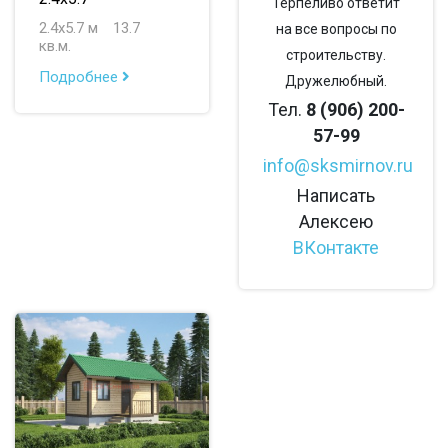
Терпеливо ответит
2.4х5.7 м
13.7
на все вопросы по
кв.м.
строительству.
Подробнее
Дружелюбный.
Тел.
8 (906) 200-
57-99
info@sksmirnov.ru
Написать
Алексею
ВКонтакте