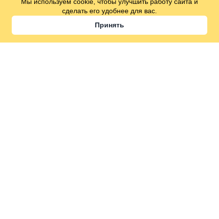
Мы используем cookie, чтобы улучшить работу сайта и
сделать его удобнее для вас.
Принять
Уточняйте
Уточняйте
Каркасная баня
Каркасная баня
№142
№144
2.4х5.7 м
13.7
2.4х5.7 м
13.7
кв.м.
кв.м.
Подробнее
Подробнее