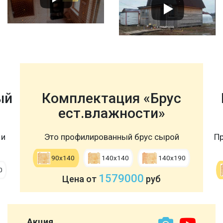
ый
Комплектация «Брус
ест.влажности»
 и
Это профилированный брус сырой
Пр
90х140
140х140
140х190
0
1579000
Цена от
руб
Акция