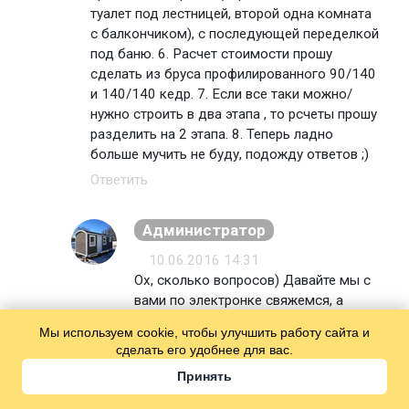
туалет под лестницей, второй одна комната
с балкончиком), с последующей переделкой
под баню. 6. Расчет стоимости прошу
сделать из бруса профилированного 90/140
и 140/140 кедр. 7. Если все таки можно/
нужно строить в два этапа , то рсчеты прошу
разделить на 2 этапа. 8. Теперь ладно
больше мучить не буду, подожду ответов ;)
Ответить
Администратор
10.06.2016 14:31
Ох, сколько вопросов) Давайте мы с
вами по электронке свяжемся, а
потом лучше лично по телефону
Мы используем cookie, чтобы улучшить работу сайта и
обсудим.
сделать его удобнее для вас.
Ответить
Принять