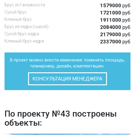
Брус ест.влажности
1579000
руб
Сухой брус
1721000
руб
Клееный брус
1911000
руб
Брус из кедра (сырой)
2084000
руб
Сухой брус кедра
2179000
руб
Клееный брус кедра
2337000
руб
В проект можно внести изменения: поменять площадь,
планировку, дизайн, комплектацию.
КОНСУЛЬТАЦИЯ МЕНЕДЖЕРА
По проекту №43 построены
объекты: