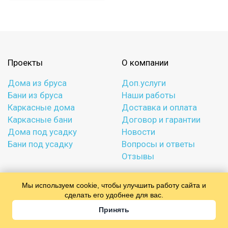
Проекты
О компании
Дома из бруса
Доп.услуги
Бани из бруса
Наши работы
Каркасные дома
Доставка и оплата
Каркасные бани
Договор и гарантии
Дома под усадку
Новости
Бани под усадку
Вопросы и ответы
Отзывы
Политика конфиденциальности
Мы используем cookie, чтобы улучшить работу сайта и
сделать его удобнее для вас.
8 (906) 200-57-99
Принять