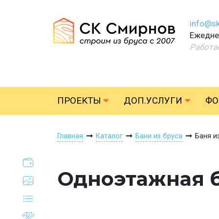
info@sk
Ежеднев
Работа
ПРОЕКТЫ
ДОП.УСЛУГИ
ФО
Главная
Каталог
Бани из бруса
Баня и
Одноэтажная ба