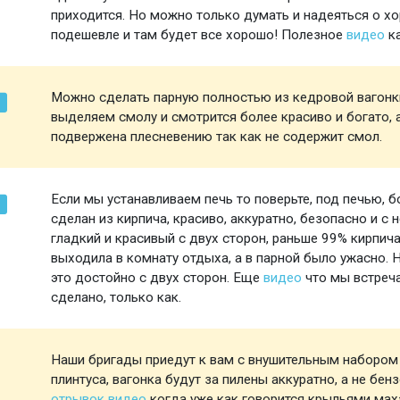
приходится. Но можно только думать и надеяться о х
подешевле и там будет все хорошо! Полезное
видео
ка
Можно сделать парную полностью из кедровой вагонки
выделяем смолу и смотрится более красиво и богато, а
подвержена плесневению так как не содержит смол.
Если мы устанавливаем печь то поверьте, под печью, бо
сделан из кирпича, красиво, аккуратно, безопасно и с
гладкий и красивый с двух сторон, раньше 99% кирпича
выходила в комнату отдыха, а в парной было ужасно. 
это достойно с двух сторон. Еще
видео
что мы встреча
сделано, только как.
Наши бригады приедут к вам с внушительным набором и
плинтуса, вагонка будут за пилены аккуратно, а не бен
отрывок видео
когда уже как говорится крыльями маха