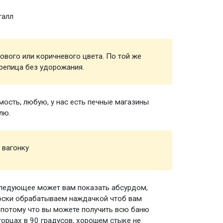
талл
Обреш
ового или коричневого цвета. По той же
Кровел
репица без удорожания.
ость, любую, у нас есть печные магазины
Печь д
лю.
 вагонку
Вагонк
следующее может вам показать абсурдом,
Пологи
доски обрабатываем наждачкой чтоб вам
 потому что вы можете получить всю баню
торцах в 90 градусов, хорошем стыке не