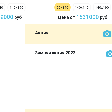
40
140х190
90х140
140х140
140х190
09000
1631000
руб
Цена от
руб
Акция
рок:
Зимняя акция 2023
ми
ься!