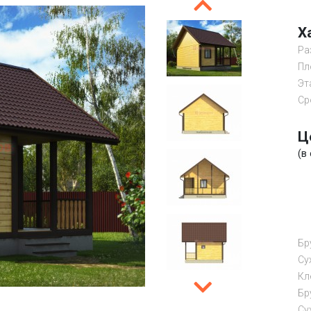
Х
Ра
Пл
Эт
Ср
Ц
(в
Бр
Cу
Кл
Бр
Су