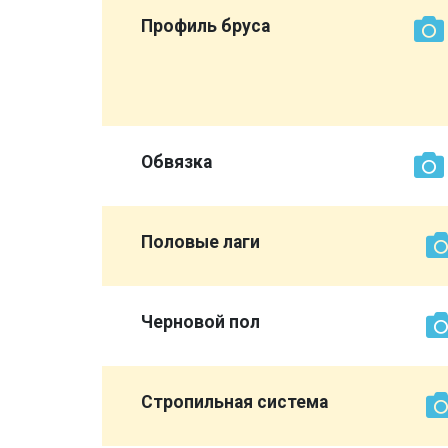
ет нам
Профиль бруса
эконом
вы
Обвязка
Половые лаги
Черновой пол
Стропильная система