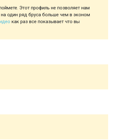
поймете. Этот профиль не позволяет нам
Профил
 на один ряд бруса больше чем в эконом
видео
как раз все показывает что вы
Обвязк
Половы
Чернов
Стропи