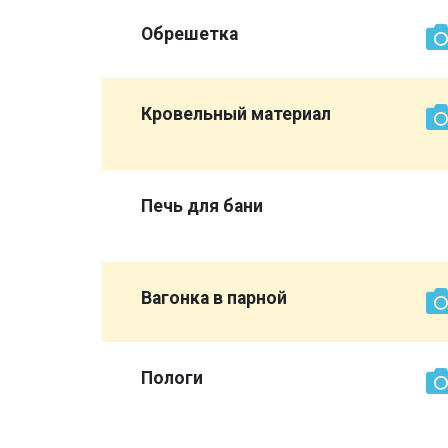
Обрешетка
той же
Кровельный материал
магазины
Печь для бани
Вагонка в парной
сурдом,
Пологи
об вам
всю баню
ыке не