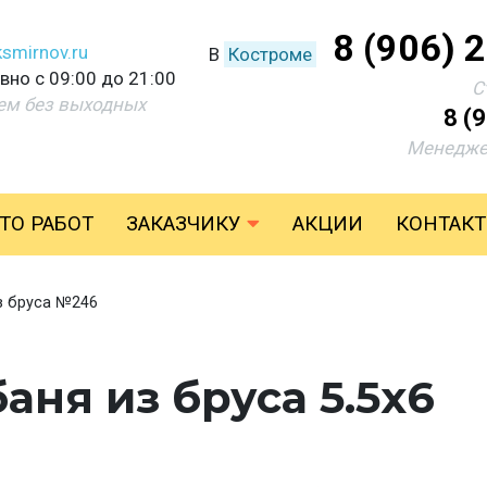
8 (906) 
smirnov.ru
В
Костроме
но с 09:00 до 21:00
С
ем без выходных
8 (
Менедже
ТО РАБОТ
ЗАКАЗЧИКУ
АКЦИИ
КОНТАК
з бруса №246
ня из бруса 5.5х6