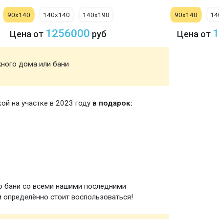
90х140
140х140
140х190
90х140
14
1256000
1
Цена от
руб
Цена от
жного дома или бани
Акция
кой на участке в 2023 году
в подарок:
Зимняя
ю бани со всеми нашими последними
 определённо стоит воспользоваться!