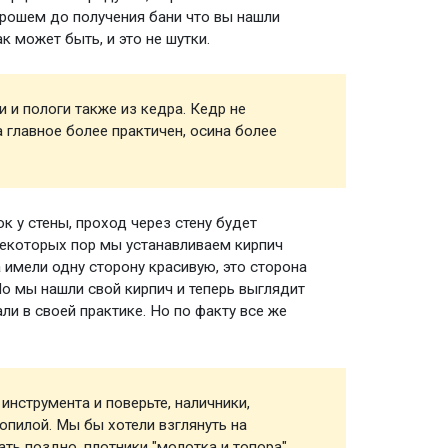
орошем до получения бани что вы нашли
к может быть, и это не шутки.
 и пологи также из кедра. Кедр не
Парная
 главное более практичен, осина более
к у стены, проход через стену будет
Обклад
 некоторых пор мы устанавливаем кирпич
 имели одну сторону красивую, это сторона
Но мы нашли свой кирпич и теперь выглядит
ли в своей практике. Но по факту все же
нструмента и поверьте, наличники,
Инстру
зопилой. Мы бы хотели взглянуть на
ть поздно, плотники "молотка и топора",