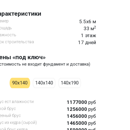
арактеристики
змер
5.5х6 м
2
ощадь
33 м
ажность
1 этаж
ок строительства
17 дней
ены «под ключ»
 стоимость не входит фундамент и доставка)
90х140
140х140
140х190
ус ест.влажности
1177000
руб
хой брус
1256000
руб
ееный брус
1456000
руб
ус из кедра (сырой)
1465000
руб
хой брус кедра