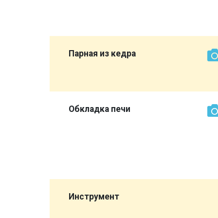
нашли
е
Парная из кедра
более
ет
Обкладка печи
кирпич
о сторона
 выглядит
все же
,
Инструмент
а
опора",