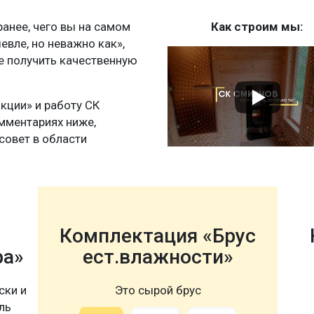
нее, чего вы на самом
Как строим мы:
шевле, но неважно как»,
те получить качественную
акции» и работу СК
мментариях ниже,
совет в области
Комплектация «Брус
ра»
ест.влажности»
ски и
Это сырой брус
ль